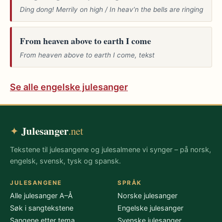
Ding dong! Merrily on high / In heav’n the bells are ringing
From heaven above to earth I come
From heaven above to earth I come, tekst
Se alle engelske julesanger
Julesanger
✦
.net
Tekstene til julesangene og julesalmene vi synger – på norsk,
engelsk, svensk, tysk og spansk.
JULESANGENE
SPRÅK
Alle julesanger A–Å
Norske julesanger
Søk i sangtekstene
Engelske julesanger
Sangene etter tema
Svenske julesanger