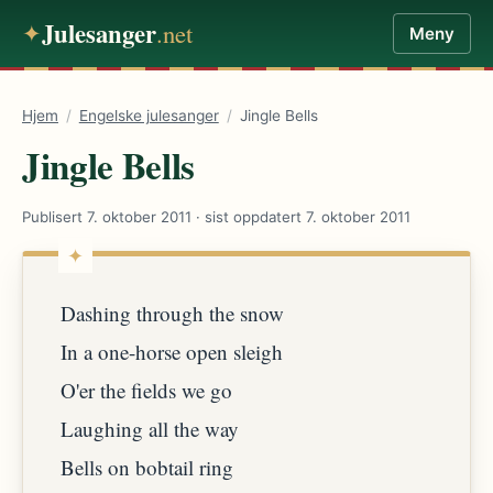
Julesanger
.net
✦
Meny
Hjem
/
Engelske julesanger
/
Jingle Bells
Jingle Bells
Publisert 7. oktober 2011
·
sist oppdatert 7. oktober 2011
Dashing through the snow
In a one-horse open sleigh
O'er the fields we go
Laughing all the way
Bells on bobtail ring