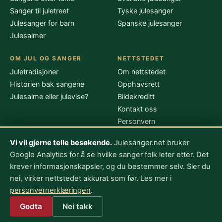
Sanger til juletreet
Tyske julesanger
Julesanger for barn
Spanske julesanger
Julesalmer
OM JUL OG SANGER
NETTSTEDET
Juletradisjoner
Om nettstedet
Historien bak sangene
Opphavsrett
Julesalme eller julevise?
Bildekreditt
Kontakt oss
Personvern
Vi vil gjerne telle besøkende.
Julesanger.net bruker
Google Analytics for å se hvilke sanger folk leter etter. Det
Julesanger.net drives av
Nordic Webinvest Ltd
–
krever informasjonskapsler, og du bestemmer selv. Sier du
post@julesanger.net
. Sangtekstene er gjengitt fordi vernetiden
nei, virker nettstedet akkurat som før. Les mer i
er ute – se
opphavsrett
. Bildene kommer fra Wikimedia
personvernerklæringen
.
Commons og Unsplash – se
bildekreditt
.
Endre samtykke til Google Analytics
Godta
Nei takk