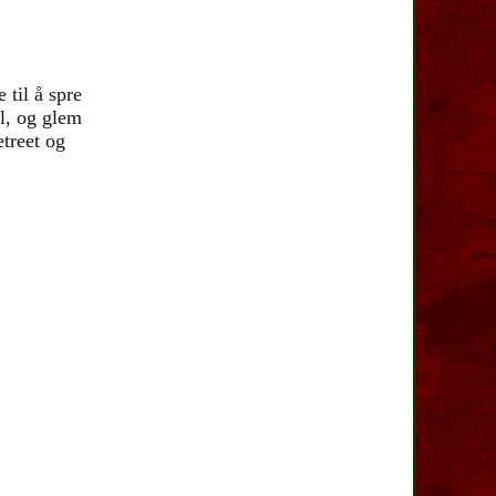
 til å spre
ul, og glem
etreet og