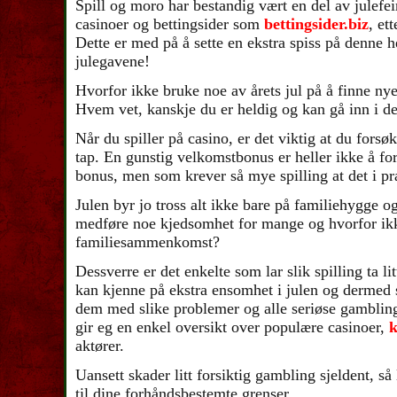
Spill og moro har bestandig vært en del av julefe
casinoer og bettingsider som
bettingsider.biz
, et
Dette er med på å sette en ekstra spiss på denne h
julegavene!
Hvorfor ikke bruke noe av årets jul på å finne nye 
Hvem vet, kanskje du er heldig og kan gå inn i de
Når du spiller på casino, er det viktig at du forsø
tap. En gunstig velkomstbonus er heller ikke å fo
bonus, men som krever så mye spilling at det i pra
Julen byr jo tross alt ikke bare på familiehygge o
medføre noe kjedsomhet for mange og hvorfor ikke
familiesammenkomst?
Dessverre er det enkelte som lar slik spilling ta 
kan kjenne på ekstra ensomhet i julen og dermed spi
dem med slike problemer og alle seriøse gambling
gir eg en enkel oversikt over populære casinoer,
k
aktører.
Uansett skader litt forsiktig gambling sjeldent, s
til dine forhåndsbestemte grenser.