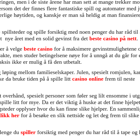
iringen, men i de siste årene har man sett at mange trekker mo
tersom det der finnes flere fantastiske spill og automater med 
erlige høytiden, og kanskje er man så heldig at man finansier
spillsteder og spille forsiktig med noen penger du har råd til
t nye året med en solid gevinst fra det
beste casino på nett
.
ker å velge
beste casino
for å maksimere gevinstmulighetene 
rakte, men studer betingelsene nøye for å unngå at du går for
ksis ikke er mulig å få den utbetalt.
g løping mellom familieselskaper. Julen, spesielt romjulen, ka
 da bruke tiden på å spille litt
casino online
frem til neste
litt overhånd, spesielt personer som føler seg lilt ensomme i u
lle litt for mye. Da er det viktig å huske at det finne hjelpet
steder opplyser hvor du kan finne slike hjelper. En sammenli
likk her
for å besøke en slik nettside og let deg frem til slike
å lenge du
spiller
forsiktig med penger du har råd til å tape og