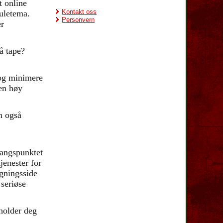
t online
Kontakt oss
juletema.
Personvern
er
 å tape?
og minimere
 en høy
n også
tgangspunktet
jenester for
gningsside
 seriøse
 holder deg