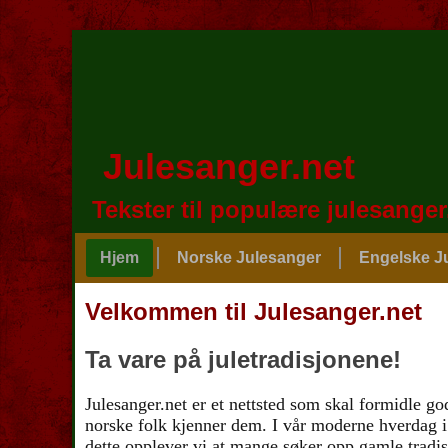
Julesanger.net
Tekster til populære julesanger
Hjem
Norske Julesanger
Engelske J
Velkommen til Julesanger.net
Ta vare på juletradisjonene!
Julesanger.net er et nettsted som skal formidle go
norske folk kjenner dem. I vår moderne hverdag i
dette opplever vi at mange søker opp gamle tradisj