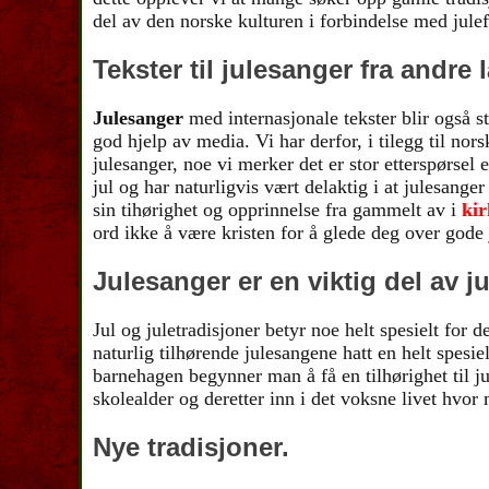
del av den norske kulturen i forbindelse med julef
Tekster til julesanger fra andre 
Julesanger
med internasjonale tekster blir også s
god hjelp av media. Vi har derfor, i tilegg til nor
julesanger, noe vi merker det er stor etterspørse
jul og har naturligvis vært delaktig i at julesang
sin tihørighet og opprinnelse fra gammelt av i
ki
ord ikke å være kristen for å glede deg over gode 
Julesanger er en viktig del av j
Jul og juletradisjoner betyr noe helt spesielt for
naturlig tilhørende julesangene hatt en helt spesi
barnehagen begynner man å få en tilhørighet til ju
skolealder og deretter inn i det voksne livet hvor m
Nye tradisjoner.