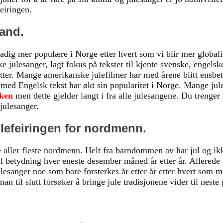
eiringen.
land.
tadig mer populære i Norge etter hvert som vi blir mer global
ske julesanger, lagt fokus på tekster til kjente svenske, engels
l etter. Mange amerikanske julefilmer har med årene blitt ens
er med Engelsk tekst har økt sin popularitet i Norge. Mange jul
rken
men dette gjelder langt i fra alle julesangene. Du trenge
julesanger.
ulefeiringen for nordmenn.
 de aller fleste nordmenn. Helt fra barndommen av har jul og i
ell betydning hver eneste desember måned år etter år. Allerede 
lesanger noe som bare forsterkes år etter år etter hvert som m
an til slutt forsøker å bringe jule tradisjonene vider til neste