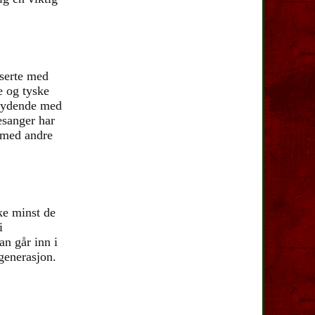
iserte med
ke og tyske
betydende med
esanger har
r med andre
kke minst de
i
an går inn i
 generasjon.