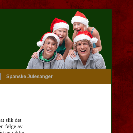
Spanske Julesanger
at slik det
en følge av
ig en viktig