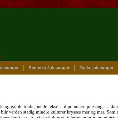
.
ulesanger
Svenske Julesanger
Tyske julesanger
de og gamle tradisjonelle tekster til populære julesanger akkur
 blir verden stadig mindre kulturer krysses mer og mer. Som 
oner for å ta vare på sin kultur og julesanger er jo uomtvistel