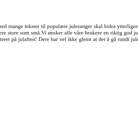
med mange tekster til populære julesanger skal bidra ytterligere
kere store som små.
Vi ønsker alle våre brukere en riktig god j
treet på julaften! Dere har vel ikke glemt at det å gå rundt jul